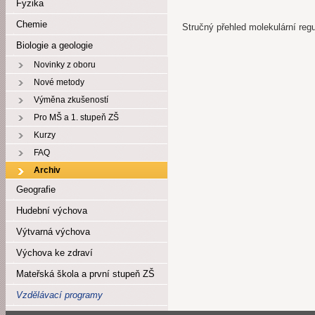
Fyzika
Chemie
Stručný přehled molekulární reg
Biologie a geologie
Novinky z oboru
Nové metody
Výměna zkušeností
Pro MŠ a 1. stupeň ZŠ
Kurzy
FAQ
Archiv
Geografie
Hudební výchova
Výtvarná výchova
Výchova ke zdraví
Mateřská škola a první stupeň ZŠ
Vzdělávací programy