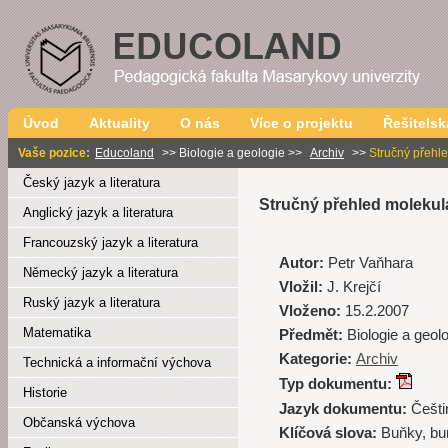
Úvod
Aktuality
O nás
Více o projektu
Řešitelsk
Vaše pozice:
Educoland
>>
Biologie a geologie >>
Archiv
>>
Stručný přehl
Český jazyk a literatura
Stručný přehled molekul
Anglický jazyk a literatura
Francouzský jazyk a literatura
Autor:
Petr Vaňhara
Německý jazyk a literatura
Vložil:
J. Krejčí
Ruský jazyk a literatura
Vloženo:
15.2.2007
Matematika
Předmět:
Biologie a geol
Kategorie:
Archiv
Technická a informační výchova
Typ dokumentu:
Historie
Jazyk dokumentu:
Češti
Občanská výchova
Klíčová slova:
Buňky, bu